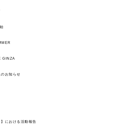
て
開始
UMMER
E GINZA
止のお知らせ
ト】における活動報告