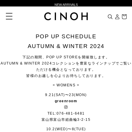
NEW ARRIVALS
新規会員登録500ポイントプレゼント
toggle
navigation
ニュースレター登録で¥1,000クーポン進呈
夏季休業に伴う一部業務休業のお知らせ
POP UP SCHEDULE
NEW ARRIVALS
AUTUMN & WINTER 2024
新規会員登録500ポイントプレゼント
下記の期間、POP UP STOREを開催致します。
ニュースレター登録で¥1,000クーポン進呈
AUTUMN & WINTER 2024コレクションを豊富なラインナップでご覧い
ただける機会となっております。
皆様のお越しを心よりお待ちしております。
< WOMENS >
9.21(SAT)〜23(MON)
greenroom
TEL:076-481-6481
富山県富山市総曲輪3-2-15
10.2(WED)〜8(TUE)