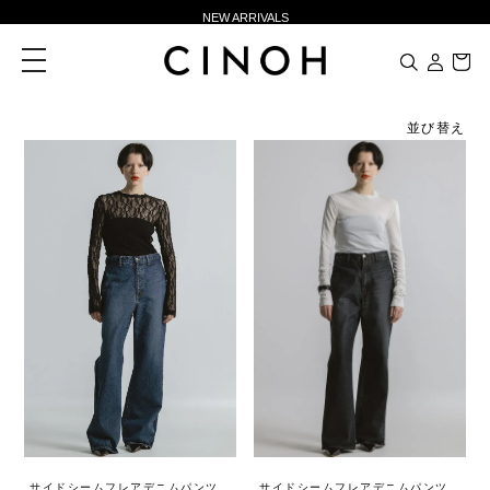
NEW ARRIVALS
新規会員登録500ポイントプレゼント
toggle
navigation
ニュースレター登録で¥1,000クーポン進呈
夏季休業に伴う一部業務休業のお知らせ
並び替え
NEW ARRIVALS
新規会員登録500ポイントプレゼント
ニュースレター登録で¥1,000クーポン進呈
サイドシームフレアデニムパンツ
サイドシームフレアデニムパンツ