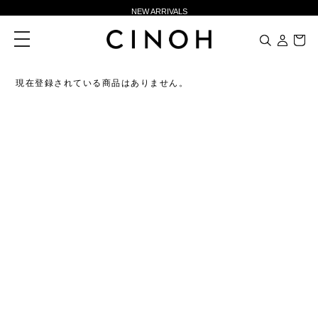
NEW ARRIVALS
新規会員登録500ポイントプレゼント
toggle
navigation
ニュースレター登録で¥1,000クーポン進呈
夏季休業に伴う一部業務休業のお知らせ
現在登録されている商品はありません。
NEW ARRIVALS
新規会員登録500ポイントプレゼント
ニュースレター登録で¥1,000クーポン進呈