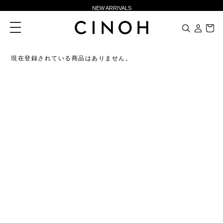
NEW ARRIVALS
新規会員登録500ポイントプレゼント
toggle
navigation
ニュースレター登録で¥1,000クーポン進呈
夏季休業に伴う一部業務休業のお知らせ
現在登録されている商品はありません。
NEW ARRIVALS
新規会員登録500ポイントプレゼント
ニュースレター登録で¥1,000クーポン進呈