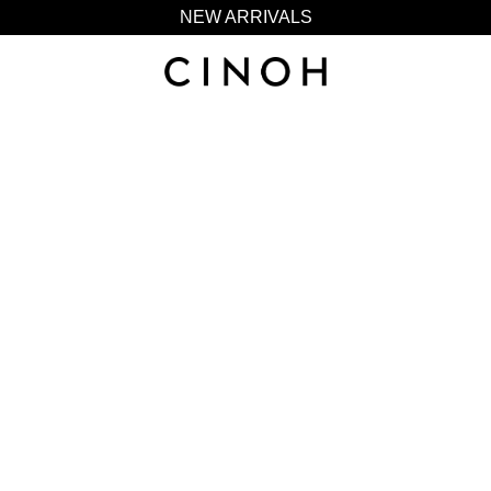
NEW ARRIVALS
新規会員登録500ポイントプレゼント
ニュースレター登録で¥1,000クーポン進呈
夏季休業に伴う一部業務休業のお知らせ
NEW ARRIVALS
新規会員登録500ポイントプレゼント
ニュースレター登録で¥1,000クーポン進呈