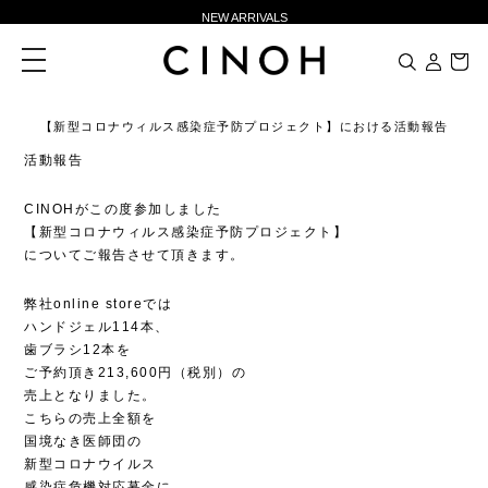
NEW ARRIVALS
新規会員登録500ポイントプレゼント
toggle
navigation
ニュースレター登録で¥1,000クーポン進呈
夏季休業に伴う一部業務休業のお知らせ
【新型コロナウィルス感染症予防プロジェクト】における活動報告
NEW ARRIVALS
活動報告
新規会員登録500ポイントプレゼント
CINOHがこの度参加しました
ニュースレター登録で¥1,000クーポン進呈
【新型コロナウィルス感染症予防プロジェクト】
についてご報告させて頂きます。
弊社online storeでは
ハンドジェル114本、
歯ブラシ12本を
ご予約頂き213,600円（税別）の
売上となりました。
こちらの売上全額を
国境なき医師団の
新型コロナウイルス
感染症危機対応募金に