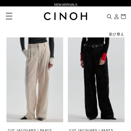
NEW ARRIVALS
新規会員登録500ポイントプレゼント
toggle
navigation
ニュースレター登録で¥1,000クーポン進呈
夏季休業に伴う一部業務休業のお知らせ
並び替え
NEW ARRIVALS
新規会員登録500ポイントプレゼント
ニュースレター登録で¥1,000クーポン進呈
CUT JACQUARD / PANTS
CUT JACQUARD / PANTS