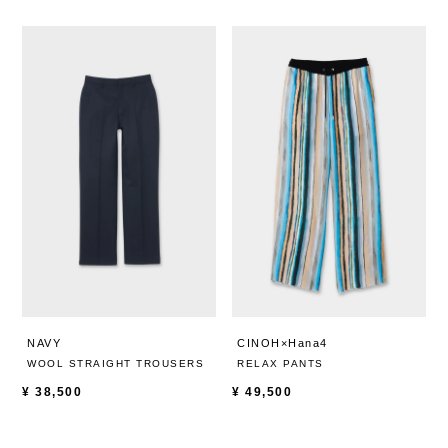
NAVY
CINOH×Hana4
WOOL STRAIGHT TROUSERS
RELAX PANTS
¥
38,500
¥
49,500