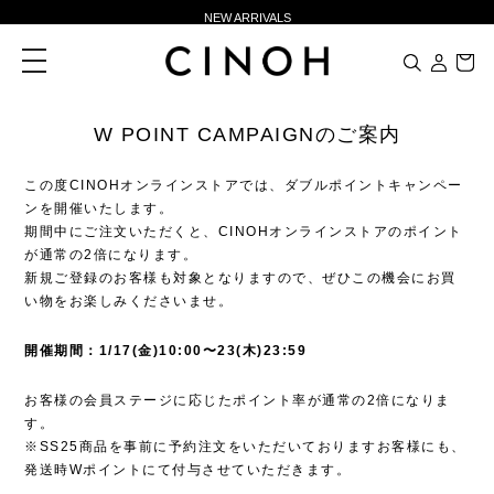
NEW ARRIVALS
新規会員登録500ポイントプレゼント
toggle
navigation
ニュースレター登録で¥1,000クーポン進呈
夏季休業に伴う一部業務休業のお知らせ
W POINT CAMPAIGNのご案内
NEW ARRIVALS
この度CINOHオンラインストアでは、ダブルポイントキャンペー
新規会員登録500ポイントプレゼント
ンを開催いたします。
ニュースレター登録で¥1,000クーポン進呈
期間中にご注文いただくと、CINOHオンラインストアのポイント
が通常の2倍になります。
新規ご登録のお客様も対象となりますので、ぜひこの機会にお買
い物をお楽しみくださいませ。
開催期間：1/17(金)10:00〜23(木)23:59
お客様の会員ステージに応じたポイント率が通常の2倍になりま
す。
※SS25商品を事前に予約注文をいただいておりますお客様にも、
発送時Wポイントにて付与させていただきます。