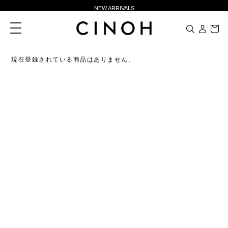
NEW ARRIVALS
新規会員登録500ポイントプレゼント
toggle
navigation
ニュースレター登録で¥1,000クーポン進呈
夏季休業に伴う一部業務休業のお知らせ
現在登録されている商品はありません。
NEW ARRIVALS
新規会員登録500ポイントプレゼント
ニュースレター登録で¥1,000クーポン進呈