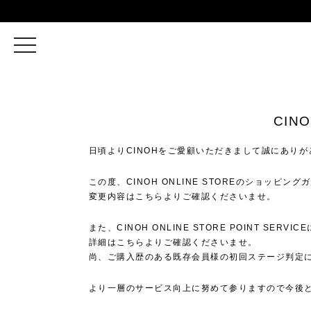
toggle
navigation
CIN
⽇頃よりCINOHをご愛顧いただきまして誠にあり
この度、CINOH ONLINE STOREのショッピ
変更内容は
こちら
よりご確認くださいませ。
また、CINOH ONLINE STORE POINT
詳細は
こちら
よりご確認くださいませ。
尚、ご購⼊歴のある既存会員様の初回ステージ判定
より⼀層のサービス向上に努めて参りますので今後と