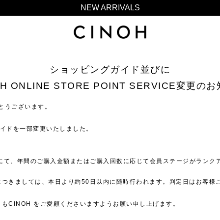
NEW ARRIVALS
新規会員登録500ポイントプレゼント
ニュースレター登録で¥1,000クーポン進呈
夏季休業に伴う一部業務休業のお知らせ
ショッピングガイド並びに
NEW ARRIVALS
OH ONLINE STORE POINT SERVICE変更の
新規会員登録500ポイントプレゼント
ニュースレター登録で¥1,000クーポン進呈
がとうございます。
ングガイドを⼀部変更いたしました。
 SERVICEにて、年間のご購⼊⾦額またはご購⼊回数に応じて会員ステージが
につきましては、本⽇より約50⽇以内に随時⾏われます。判定⽇はお客様
もCINOH をご愛顧くださいますようお願い申し上げます。