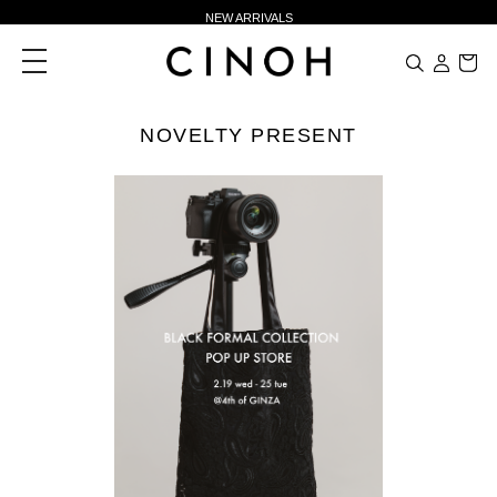
NEW ARRIVALS
新規会員登録500ポイントプレゼント
toggle
navigation
ニュースレター登録で¥1,000クーポン進呈
夏季休業に伴う一部業務休業のお知らせ
NOVELTY PRESENT
NEW ARRIVALS
新規会員登録500ポイントプレゼント
ニュースレター登録で¥1,000クーポン進呈