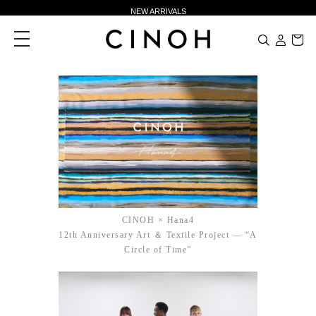
新規会員登録500ポイントプレゼント
ニュースレター登録で¥1,000クーポン進呈
toggle
navigation
夏季休業に伴う一部業務休業のお知らせ
NEW ARRIVALS
新規会員登録500ポイントプレゼント
ニュースレター登録で¥1,000クーポン進呈
CINOH × Hana4
12th Anniversary Art ＆ Textile Project — “A
Circle of Time”