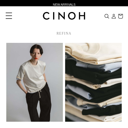
NEW ARRIVALS
新規会員登録500ポイントプレゼント
toggle
navigation
ニュースレター登録で¥1,000クーポン進呈
夏季休業に伴う一部業務休業のお知らせ
REFINA
NEW ARRIVALS
新規会員登録500ポイントプレゼント
ニュースレター登録で¥1,000クーポン進呈