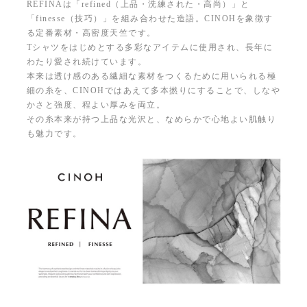
REFINAは「refined（上品・洗練された・高尚）」と
「finesse（技巧）」を組み合わせた造語。CINOHを象徴す
る定番素材・高密度天竺です。
Tシャツをはじめとする多彩なアイテムに使用され、長年に
わたり愛され続けています。
本来は透け感のある繊細な素材をつくるために用いられる極
細の糸を、CINOHではあえて多本撚りにすることで、しなや
かさと強度、程よい厚みを両立。
その糸本来が持つ上品な光沢と、なめらかで心地よい肌触り
も魅力です。