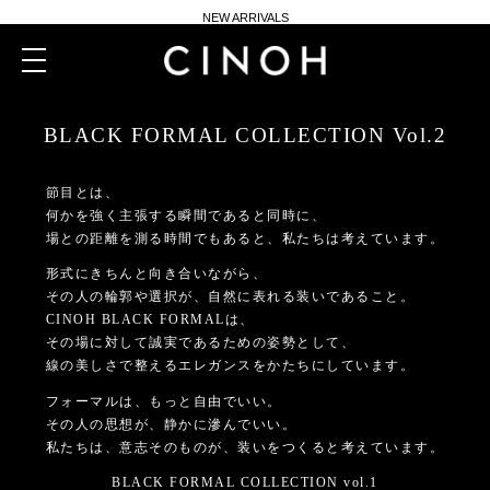
新規会員登録500ポイントプレゼント
ニュースレター登録で¥1,000クーポン進呈
toggle
navigation
夏季休業に伴う一部業務休業のお知らせ
NEW ARRIVALS
BLACK FORMAL COLLECTION Vol.2
新規会員登録500ポイントプレゼント
節目とは、
ニュースレター登録で¥1,000クーポン進呈
何かを強く主張する瞬間であると同時に、
場との距離を測る時間でもあると、私たちは考えています。
形式にきちんと向き合いながら、
その人の輪郭や選択が、自然に表れる装いであること。
CINOH BLACK FORMALは、
その場に対して誠実であるための
姿勢
として、
線の美しさで整えるエレガンス
をかたちにしています。
フォーマルは、もっと自由でいい。
その人の思想が、静かに滲んでいい。
私たちは、
意志そのものが、装いをつくる
と考えています。
BLACK FORMAL COLLECTION vol.1