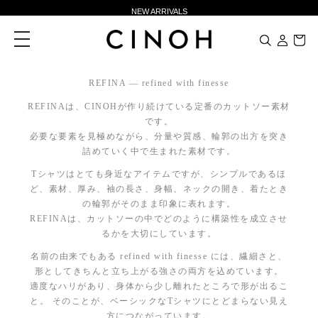
NEW ARRIVALS
新規会員登録500ポイントプレゼント
toggle
navigation
ニュースレター登録で¥1,000クーポン進呈
夏季休業に伴う一部業務休業のお知らせ
REFINA — refined with finesse
NEW ARRIVALS
REFINAは、CINOHが作り続けている定番のカットソー素材
です。
新規会員登録500ポイントプレゼント
必要な要素を見極めながら、分量や質感、輪郭の出方を突き
ニュースレター登録で¥1,000クーポン進呈
詰めていく中で生まれた素材です。
Tシャツはとても身近なアイテムですが、シンプルであるほ
ど、素材、厚み、袖の長さ、身幅、ネックの開き、着たとき
の輪郭がそのまま印象に表れます。
REFINAは、カットソーの中でどのように構築性を成立させ
るかを大切にしています。
名前の由来でもある refined with finesse には、繊細さと、
形としてきちんと立ち上がる強さの両方を込めています。
適度なハリがあり、身体から少し離れたところで形が出るこ
と。 そのことが、ベーシックなTシャツにとどまらない見え
方につながっています。