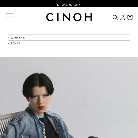
NEW ARRIVALS
新規会員登録500ポイントプレゼント
toggle
navigation
ニュースレター登録で¥1,000クーポン進呈
夏季休業に伴う一部業務休業のお知らせ
WOMENS
PANTS
NEW ARRIVALS
新規会員登録500ポイントプレゼント
ニュースレター登録で¥1,000クーポン進呈