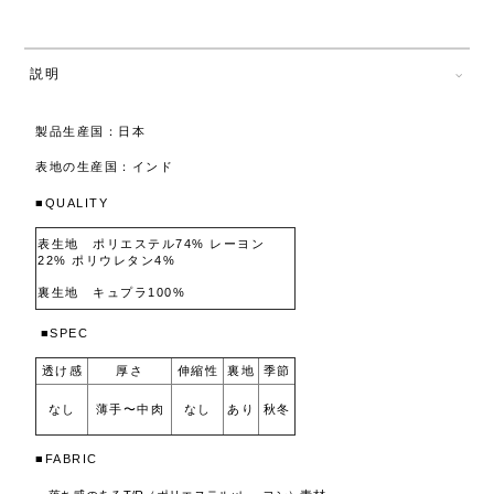
説明
製品生産国：日本
表地の生産国：インド
■QUALITY
表生地 ポリエステル74% レーヨン
22% ポリウレタン4%
裏生地 キュプラ100%
■SPEC
透け感
厚さ
伸縮性
裏地
季節
なし
なし
あり
秋冬
薄手〜中肉
■FABRIC