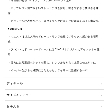
・落ち感のあるT/R（ポリエステル×レーヨン）素材
・ポリウレタン混で程よいストレッチ性を持ち、動きやすさと快適さを兼
備
・カジュアルな表情ながら、スタイリングに柔らかな印象を与える素材感
■DESIGN
・ウエストはゴム入りのドローストリング仕様でリラックス感のある着用
感
・フロントのドローコードホールにはCINOHオリジナルのアイレットを使
用
・後ろには片玉縁ポケットを配し、シンプルながらも上品な仕上がりに
・イージーながらも細部にこだわった、デイリーに活躍する一本
ディテール
サイズ&フィット
お手入れ