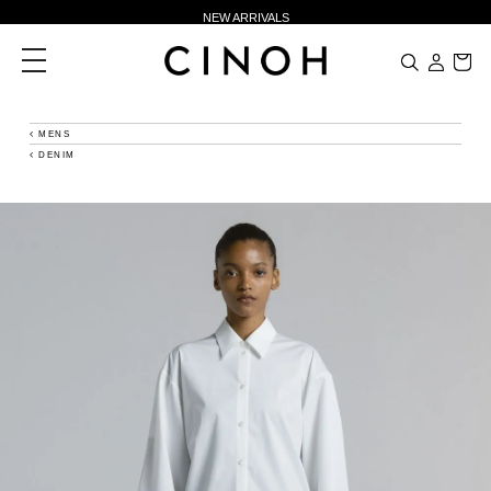
NEW ARRIVALS
新規会員登録500ポイントプレゼント
toggle
navigation
ニュースレター登録で¥1,000クーポン進呈
夏季休業に伴う一部業務休業のお知らせ
MENS
DENIM
NEW ARRIVALS
新規会員登録500ポイントプレゼント
ニュースレター登録で¥1,000クーポン進呈