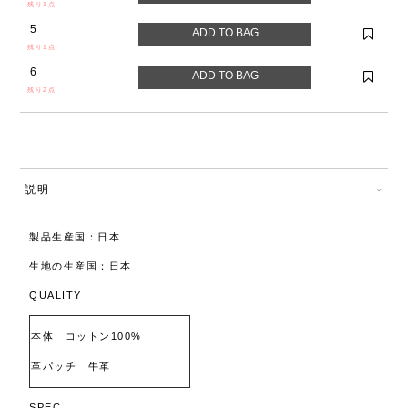
残り1点
5
残り1点
6
残り2点
説明
製品生産国：日本
生地の生産国：日本
QUALITY
本体 コットン100%
革パッチ 牛革
SPEC