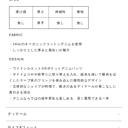
透け感
厚さ
伸縮性
裏地
無し
厚手
無し
無し
FABRIC
・14ozのオーガニックコットンデニムを使用
・しっかりとした厚みと風合いが魅力
DESIGN
・ワイドシルエットの5ポケットデニムパンツ
・サイドよりやや前寄りに切り替えを入れ、縦糸を抜いて横糸をほ
ぐしたテープ状のフリンジを挟み込んだ個性的なデザイン
・立体的なシェイプが特徴で、動きのあるディテールが着こなしに
奥行きを演出
・デニムならではの経年変化も楽しめる、長く愛用できる一本
ディテール
サイズ&フィット