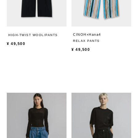
CINOH×Hana4
HIGH-TWIST WOOL/PANTS
RELAX PANTS
¥
49,500
¥
49,500