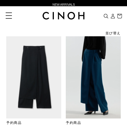
NEW ARRIVALS
新規会員登録500ポイントプレゼント
toggle
navigation
ニュースレター登録で¥1,000クーポン進呈
夏季休業に伴う一部業務休業のお知らせ
並び替え
NEW ARRIVALS
新規会員登録500ポイントプレゼント
ニュースレター登録で¥1,000クーポン進呈
予約商品
予約商品