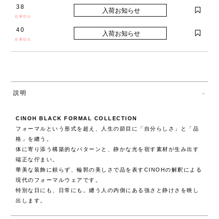
38
在庫切れ
40
在庫切れ
説明
CINOH BLACK FORMAL COLLECTION
フォーマルという形式を超え、人生の節目に「自分らしさ」と「品
格」を纏う。
体に寄り添う構築的なパターンと、静かな光を宿す素材が生み出す
端正な佇まい。
華美な装飾に頼らず、輪郭の美しさで品を表すCINOHの解釈による
現代のフォーマルウェアです。
特別な日にも、日常にも。纏う人の内側にある強さと静けさを映し
出します。