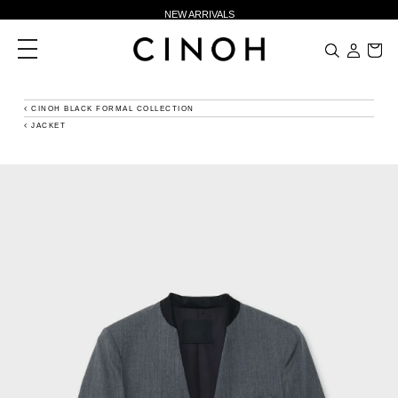
NEW ARRIVALS
新規会員登録500ポイントプレゼント
toggle
navigation
ニュースレター登録で¥1,000クーポン進呈
夏季休業に伴う一部業務休業のお知らせ
CINOH BLACK FORMAL COLLECTION
JACKET
NEW ARRIVALS
新規会員登録500ポイントプレゼント
ニュースレター登録で¥1,000クーポン進呈