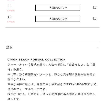
38
在庫切れ
40
在庫切れ
説明
CINOH BLACK FORMAL COLLECTION
フォーマルという形式を超え、人生の節目に「自分らしさ」と「品
格」を纏う。
体に寄り添う構築的なパターンと、静かな光を宿す素材が生み出す
端正な佇まい。
華美な装飾に頼らず、輪郭の美しさで品を表すCINOHの解釈による
現代のフォーマルウェアです。
特別な日にも、日常にも。纏う人の内側にある強さと静けさを映し
出します。