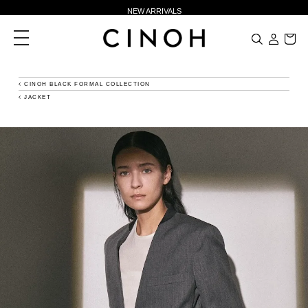
NEW ARRIVALS
新規会員登録500ポイントプレゼント
toggle
navigation
ニュースレター登録で¥1,000クーポン進呈
夏季休業に伴う一部業務休業のお知らせ
CINOH BLACK FORMAL COLLECTION
JACKET
NEW ARRIVALS
新規会員登録500ポイントプレゼント
ニュースレター登録で¥1,000クーポン進呈