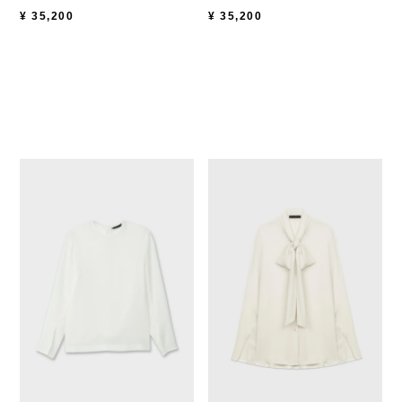
¥
35,200
¥
35,200