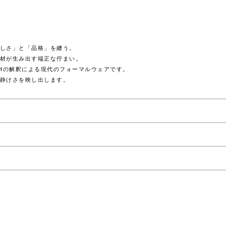
しさ」と「品格」を纏う。
材が生み出す端正な佇まい。
OHの解釈による現代のフォーマルウェアです。
静けさを映し出します。