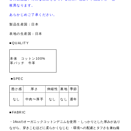
枚異なります。
あらかじめご了承ください。
製品生産国：日本
表地の生産国：日本
■QUALITY
本体 コットン100%
革パッチ 牛革
■SPEC
透け感
厚さ
伸縮性
裏地
季節
なし
なし
なし
通年
中肉〜厚手
■FABRIC
・14ozのオーガニックコットンデニムを使用 ・しっかりとした厚みがあり
ながら、穿きこむほどに柔らかくなじむ ・環境への配慮とタフさを兼ね備