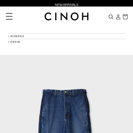
NEW ARRIVALS
新規会員登録500ポイントプレゼント
toggle
navigation
ニュースレター登録で¥1,000クーポン進呈
夏季休業に伴う一部業務休業のお知らせ
WOMENS
DENIM
NEW ARRIVALS
新規会員登録500ポイントプレゼント
ニュースレター登録で¥1,000クーポン進呈