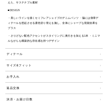
えた、サステナブル素材
■DESIGN
・美しいラインを描くセミフレアシェイプのデニムパンツ ・脇には側章デ
ィテールを想起させる濃色切り替えを施し、全体にシャープな視覚効果を
プラス
・さりげない配色アクセントがスタイリングに奥行きを加える1本 ・ミニマ
ルながらも構築的な存在感を持つデザイン
ディテール
サイズ&フィット
お手入れ
返品交換
決済・お届け日数