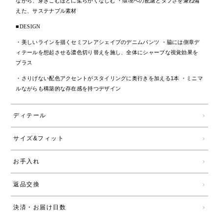
ながら、穿きこむほどに柔らかくなじむ ・環境への配慮とタフさを兼ね備
えた、サステナブル素材
■DESIGN
・美しいラインを描くセミフレアシェイプのデニムパンツ ・脇には側章デ
ィテールを想起させる濃色切り替えを施し、全体にシャープな視覚効果を
プラス
・さりげない配色アクセントがスタイリングに奥行きを加える1本 ・ミニマ
ルながらも構築的な存在感を持つデザイン
ディテール
サイズ&フィット
お手入れ
返品交換
決済・お届け日数