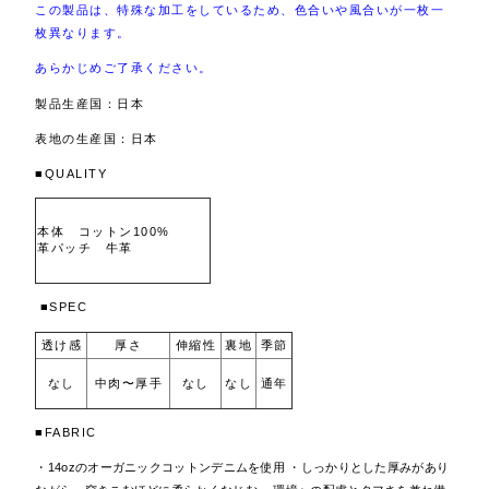
この製品は、特殊な加工をしているため、色合いや風合いが一枚一
枚異なります。
あらかじめご了承ください。
製品生産国：日本
表地の生産国：日本
■QUALITY
本体 コットン100%
革パッチ 牛革
■SPEC
透け感
厚さ
伸縮性
裏地
季節
なし
なし
なし
通年
中肉〜厚手
■FABRIC
・14ozのオーガニックコットンデニムを使用 ・しっかりとした厚みがあり