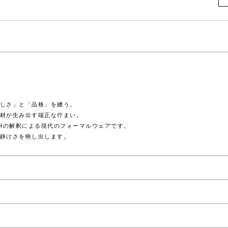
しさ」と「品格」を纏う。
材が生み出す端正な佇まい。
OHの解釈による現代のフォーマルウェアです。
静けさを映し出します。