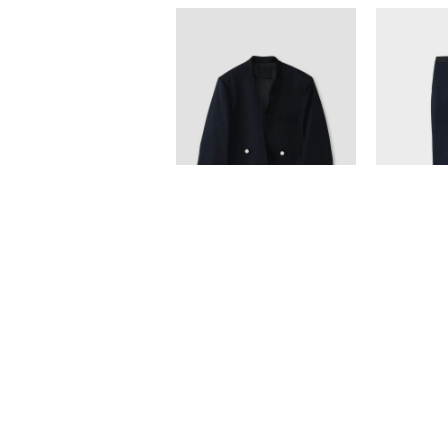
NAVY
NAVY
WOOL NO COLLAR
WOOL INS
JACKET
¥
¥
66,000