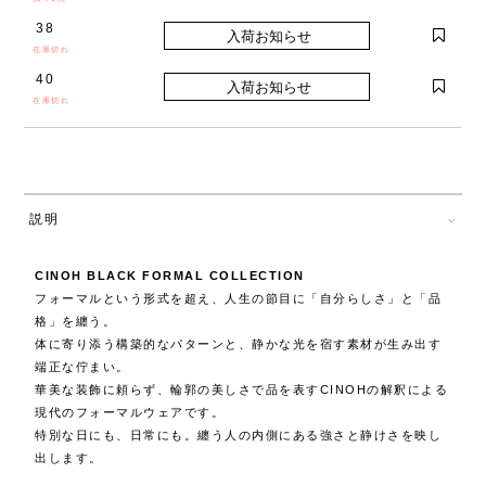
38
在庫切れ
40
在庫切れ
説明
CINOH BLACK FORMAL COLLECTION
フォーマルという形式を超え、人生の節目に「自分らしさ」と「品
格」を纏う。
体に寄り添う構築的なパターンと、静かな光を宿す素材が生み出す
端正な佇まい。
華美な装飾に頼らず、輪郭の美しさで品を表すCINOHの解釈による
現代のフォーマルウェアです。
特別な日にも、日常にも。纏う人の内側にある強さと静けさを映し
出します。