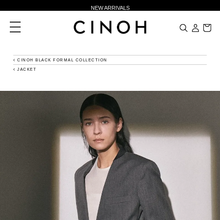
NEW ARRIVALS
新規会員登録500ポイントプレゼント
toggle
navigation
ニュースレター登録で¥1,000クーポン進呈
夏季休業に伴う一部業務休業のお知らせ
CINOH BLACK FORMAL COLLECTION
JACKET
NEW ARRIVALS
新規会員登録500ポイントプレゼント
ニュースレター登録で¥1,000クーポン進呈