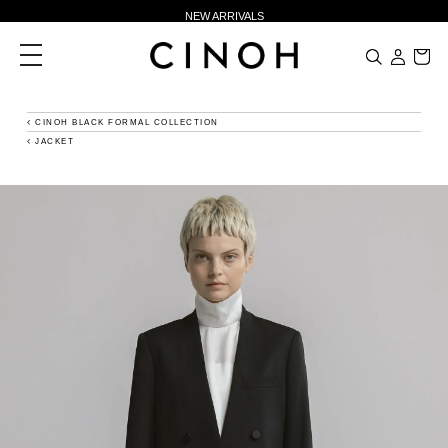
NEW ARRIVALS
新規会員登録500ポイントプレゼント
toggle
navigation
ニュースレター登録で¥1,000クーポン進呈
夏季休業に伴う一部業務休業のお知らせ
CINOH BLACK FORMAL COLLECTION
JACKET
NEW ARRIVALS
新規会員登録500ポイントプレゼント
ニュースレター登録で¥1,000クーポン進呈