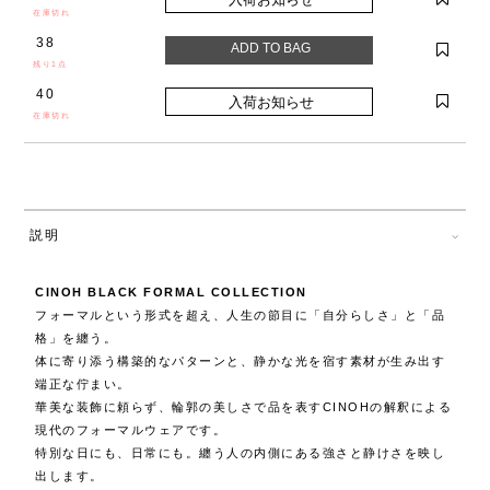
在庫切れ
38
残り1点
40
在庫切れ
説明
CINOH BLACK FORMAL COLLECTION
フォーマルという形式を超え、人生の節目に「自分らしさ」と「品
格」を纏う。
体に寄り添う構築的なパターンと、静かな光を宿す素材が生み出す
端正な佇まい。
華美な装飾に頼らず、輪郭の美しさで品を表すCINOHの解釈による
現代のフォーマルウェアです。
特別な日にも、日常にも。纏う人の内側にある強さと静けさを映し
出します。