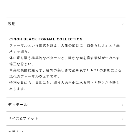
説明
CINOH BLACK FORMAL COLLECTION
フォーマルという形式を超え、人生の節目に「自分らしさ」と「品
格」を纏う。
体に寄り添う構築的なパターンと、静かな光を宿す素材が生み出す
端正な佇まい。
華美な装飾に頼らず、輪郭の美しさで品を表すCINOHの解釈による
現代のフォーマルウェアです。
特別な日にも、日常にも。纏う人の内側にある強さと静けさを映し
出します。
ディテール
サイズ&フィット