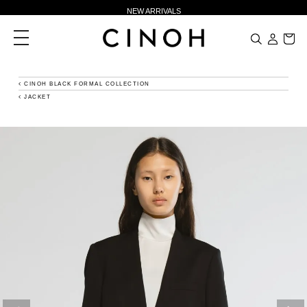
新規会員登録500ポイントプレゼント
toggle
ニュースレター登録で¥1,000クーポン進呈
navigation
夏季休業に伴う一部業務休業のお知らせ
NEW ARRIVALS
CINOH BLACK FORMAL COLLECTION
JACKET
新規会員登録500ポイントプレゼント
ニュースレター登録で¥1,000クーポン進呈