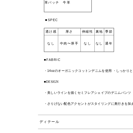
革パッチ 牛革
■SPEC
透け感
厚さ
伸縮性
裏地
季節
なし
中肉〜厚手
なし
なし
通年
■FABRIC
・14ozのオーガニックコットンデニムを使用 ・しっか
■DESIGN
・美しいラインを描くセミフレアシェイプのデニムパンツ
・さりげない配色アクセントがスタイリングに奥行きを加え
ディテール