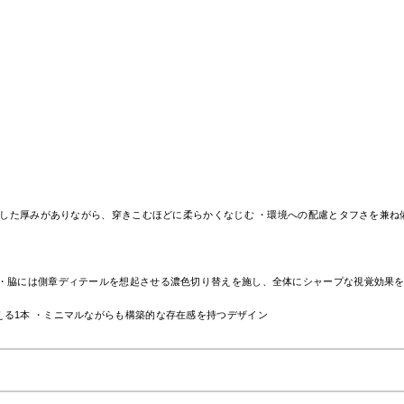
りとした厚みがありながら、穿きこむほどに柔らかくなじむ ・環境への配慮とタフさを兼
 ・脇には側章ディテールを想起させる濃色切り替えを施し、全体にシャープな視覚効果
る1本 ・ミニマルながらも構築的な存在感を持つデザイン