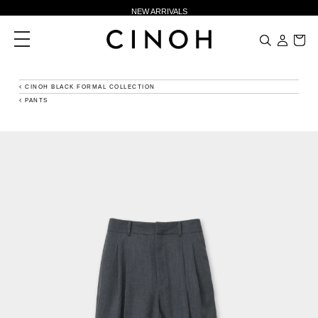
NEW ARRIVALS
新規会員登録500ポイントプレゼント
toggle
navigation
ニュースレター登録で¥1,000クーポン進呈
夏季休業に伴う一部業務休業のお知らせ
CINOH BLACK FORMAL COLLECTION
PANTS
NEW ARRIVALS
新規会員登録500ポイントプレゼント
ニュースレター登録で¥1,000クーポン進呈