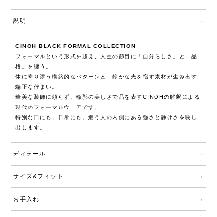
説明
CINOH BLACK FORMAL COLLECTION
フォーマルという形式を超え、人生の節目に「自分らしさ」と「品
格」を纏う。
体に寄り添う構築的なパターンと、静かな光を宿す素材が生み出す
端正な佇まい。
華美な装飾に頼らず、輪郭の美しさで品を表すCINOHの解釈による
現代のフォーマルウェアです。
特別な日にも、日常にも。纏う人の内側にある強さと静けさを映し
出します。
ディテール
サイズ&フィット
お手入れ