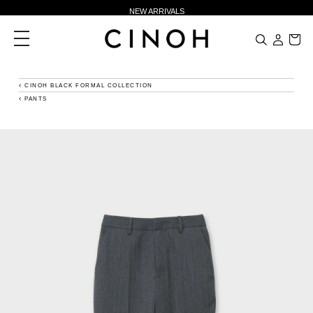
NEW ARRIVALS
新規会員登録500ポイントプレゼント
toggle
navigation
ニュースレター登録で¥1,000クーポン進呈
夏季休業に伴う一部業務休業のお知らせ
CINOH BLACK FORMAL COLLECTION
PANTS
NEW ARRIVALS
新規会員登録500ポイントプレゼント
ニュースレター登録で¥1,000クーポン進呈