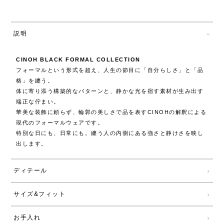
説明
CINOH BLACK FORMAL COLLECTION
フォーマルという形式を超え、人生の節目に「自分らしさ」と「品
格」を纏う。
体に寄り添う構築的なパターンと、静かな光を宿す素材が生み出す
端正な佇まい。
華美な装飾に頼らず、輪郭の美しさで品を表すCINOHの解釈による
現代のフォーマルウェアです。
特別な日にも、日常にも。纏う人の内側にある強さと静けさを映し
出します。
ディテール
サイズ&フィット
お手入れ