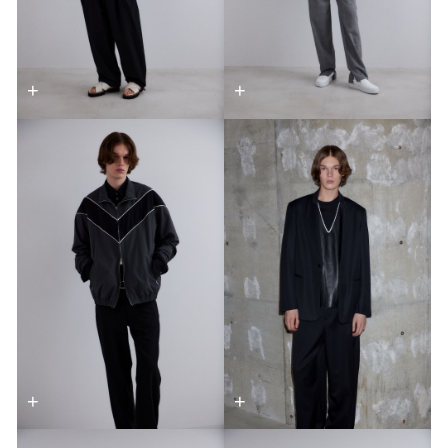
+
+
+
+