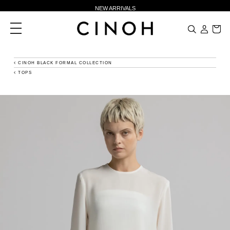
NEW ARRIVALS
新規会員登録500ポイントプレゼント
toggle
navigation
ニュースレター登録で¥1,000クーポン進呈
夏季休業に伴う一部業務休業のお知らせ
CINOH BLACK FORMAL COLLECTION
TOPS
NEW ARRIVALS
新規会員登録500ポイントプレゼント
ニュースレター登録で¥1,000クーポン進呈