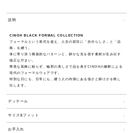
説明
CINOH BLACK FORMAL COLLECTION
フォーマルという形式を超え、人生の節目に「自分らしさ」と「品
格」を纏う。
体に寄り添う構築的なパターンと、静かな光を宿す素材が生み出す
端正な佇まい。
華美な装飾に頼らず、輪郭の美しさで品を表すCINOHの解釈による
現代のフォーマルウェアです。
特別な日にも、日常にも。纏う人の内側にある強さと静けさを映し
出します。
ディテール
サイズ&フィット
お手入れ