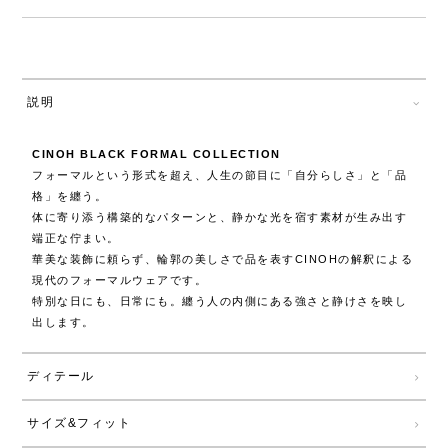
説明
CINOH BLACK FORMAL COLLECTION
フォーマルという形式を超え、人生の節目に「自分らしさ」と「品
格」を纏う。
体に寄り添う構築的なパターンと、静かな光を宿す素材が生み出す
端正な佇まい。
華美な装飾に頼らず、輪郭の美しさで品を表すCINOHの解釈による
現代のフォーマルウェアです。
特別な日にも、日常にも。纏う人の内側にある強さと静けさを映し
出します。
ディテール
サイズ&フィット