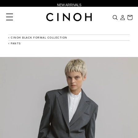
NEW ARRIVALS
新規会員登録500ポイントプレゼント
toggle
navigation
ニュースレター登録で¥1,000クーポン進呈
夏季休業に伴う一部業務休業のお知らせ
CINOH BLACK FORMAL COLLECTION
PANTS
NEW ARRIVALS
新規会員登録500ポイントプレゼント
ニュースレター登録で¥1,000クーポン進呈