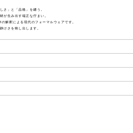
しさ」と「品格」を纏う。
材が生み出す端正な佇まい。
OHの解釈による現代のフォーマルウェアです。
静けさを映し出します。