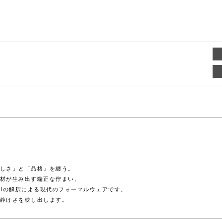
しさ」と「品格」を纏う。
材が生み出す端正な佇まい。
OHの解釈による現代のフォーマルウェアです。
静けさを映し出します。