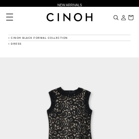
NEW ARRIVALS
新規会員登録500ポイントプレゼント
toggle
navigation
ニュースレター登録で¥1,000クーポン進呈
夏季休業に伴う一部業務休業のお知らせ
CINOH BLACK FORMAL COLLECTION
DRESS
NEW ARRIVALS
新規会員登録500ポイントプレゼント
ニュースレター登録で¥1,000クーポン進呈