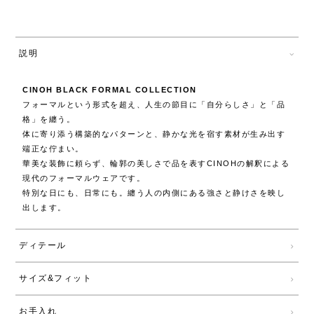
説明
CINOH BLACK FORMAL COLLECTION
フォーマルという形式を超え、人生の節目に「自分らしさ」と「品
格」を纏う。
体に寄り添う構築的なパターンと、静かな光を宿す素材が生み出す
端正な佇まい。
華美な装飾に頼らず、輪郭の美しさで品を表すCINOHの解釈による
現代のフォーマルウェアです。
特別な日にも、日常にも。纏う人の内側にある強さと静けさを映し
出します。
ディテール
サイズ&フィット
お手入れ