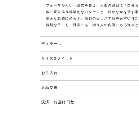
フォーマルという形式を超え、人生の節目に「自分ら
体に寄り添う構築的なパターンと、静かな光を宿す素
華美な装飾に頼らず、輪郭の美しさで品を表すCIN
特別な日にも、日常にも。纏う人の内側にある強さと
ディテール
サイズ&フィット
お手入れ
返品交換
決済・お届け日数