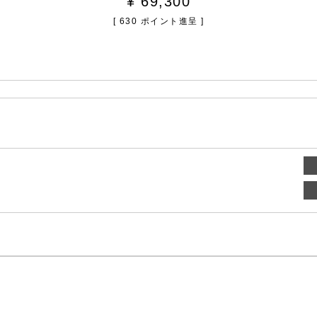
¥
69,300
[
630
ポイント進呈 ]