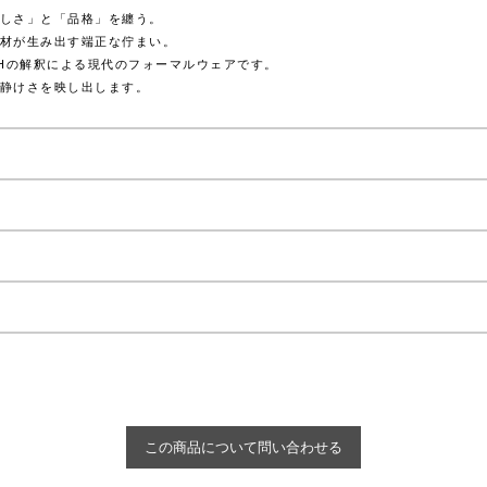
しさ」と「品格」を纏う。
材が生み出す端正な佇まい。
OHの解釈による現代のフォーマルウェアです。
静けさを映し出します。