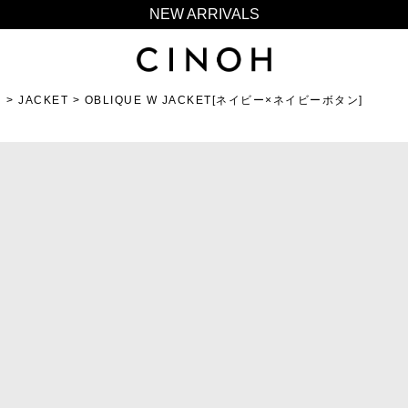
NEW ARRIVALS
新規会員登録500ポイントプレゼント
ニュースレター登録で¥1,000クーポン進呈
N
JACKET
夏季休業に伴う一部業務休業のお知らせ
OBLIQUE W JACKET[ネイビー×ネイビーボタン]
NEW ARRIVALS
新規会員登録500ポイントプレゼント
ニュースレター登録で¥1,000クーポン進呈