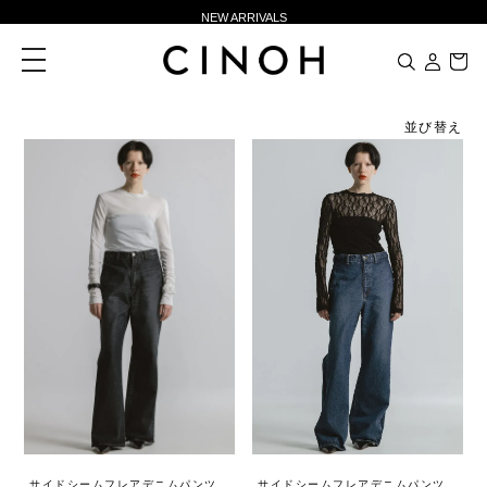
NEW ARRIVALS
新規会員登録500ポイントプレゼント
toggle
navigation
ニュースレター登録で¥1,000クーポン進呈
夏季休業に伴う一部業務休業のお知らせ
並び替え
NEW ARRIVALS
新規会員登録500ポイントプレゼント
ニュースレター登録で¥1,000クーポン進呈
サイドシームフレアデニムパンツ
サイドシームフレアデニムパンツ