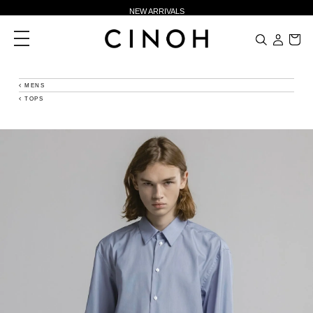
NEW ARRIVALS
新規会員登録500ポイントプレゼント
toggle
navigation
ニュースレター登録で¥1,000クーポン進呈
夏季休業に伴う一部業務休業のお知らせ
MENS
TOPS
NEW ARRIVALS
新規会員登録500ポイントプレゼント
ニュースレター登録で¥1,000クーポン進呈