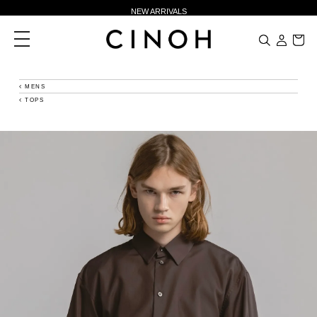
NEW ARRIVALS
新規会員登録500ポイントプレゼント
toggle
navigation
ニュースレター登録で¥1,000クーポン進呈
夏季休業に伴う一部業務休業のお知らせ
MENS
TOPS
NEW ARRIVALS
新規会員登録500ポイントプレゼント
ニュースレター登録で¥1,000クーポン進呈