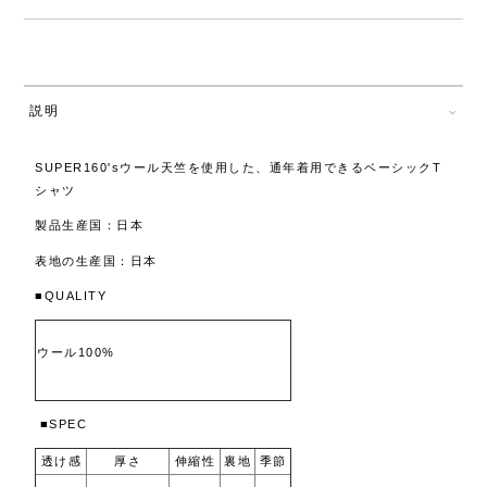
説明
SUPER160'sウール天竺を使用した、通年着用できるベーシックT
シャツ
製品生産国：日本
表地の生産国：日本
■QUALITY
ウール100%
■SPEC
透け感
厚さ
伸縮性
裏地
季節