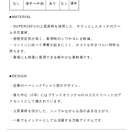
なし
あり
なし
通年
薄手〜中肉
■MATERIAL
・SUPER160'sの上質原料を使用した、サラッとしたタッチのウー
ル天竺素材。
・形態安定性が高く、着用時のシワやヨレを軽減。
・コットンに比べて摩擦が起きにくく、ホコリも付きづらい特性を
持ちます。
・夏場にも快適に着用できる軽やかな素材感です。
■DESIGN
・定番のベーシックTシャツ型のデザイン。
・後ろ中心（CB）にはブランドオリジナルのロゴ入りリベットがア
クセントとして施されています。
・上質素材を活かした、シンプルながらも品のある仕上がり。
・一枚でもインナーとしても活躍する万能アイテムです。