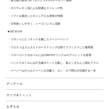
・落ち感のあるT/R（ポリエステル×レーヨン）素材
・ポリウレタン混による快適なストレッチ性
・ソフトな風合いとカジュアルな表情が特徴
・日常使いしやすく、シーズンレスに活躍
■DESIGN
・フロントにピンタックを施したイージーパンツ
・ウエストはゴム入りドローストリング仕様でリラックスした着用感
・ドローコードのホールにはCINOHオリジナルのアイレットを使用
・バックスタイルには片玉縁ポケットを配し、程よくきちんと感をプラス
・イージーながらもクリーンな印象で、オン・オフ問わず活躍する一本
ディテール
サイズ&フィット
お手入れ