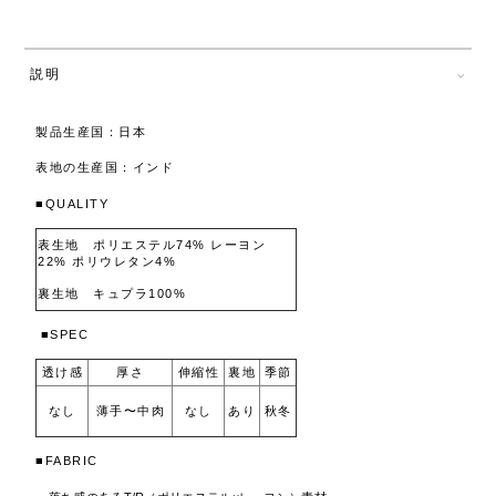
説明
製品生産国：日本
表地の生産国：インド
■QUALITY
表生地 ポリエステル74% レーヨン
22% ポリウレタン4%
裏生地 キュプラ100%
■SPEC
透け感
厚さ
伸縮性
裏地
季節
なし
なし
あり
秋冬
薄手〜中肉
■FABRIC