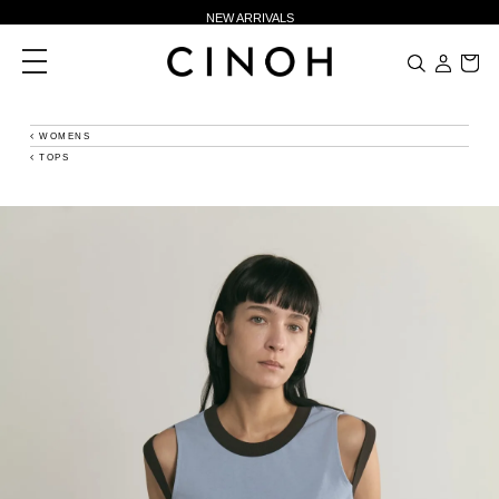
NEW ARRIVALS
新規会員登録500ポイントプレゼント
toggle
navigation
ニュースレター登録で¥1,000クーポン進呈
夏季休業に伴う一部業務休業のお知らせ
WOMENS
TOPS
NEW ARRIVALS
新規会員登録500ポイントプレゼント
ニュースレター登録で¥1,000クーポン進呈