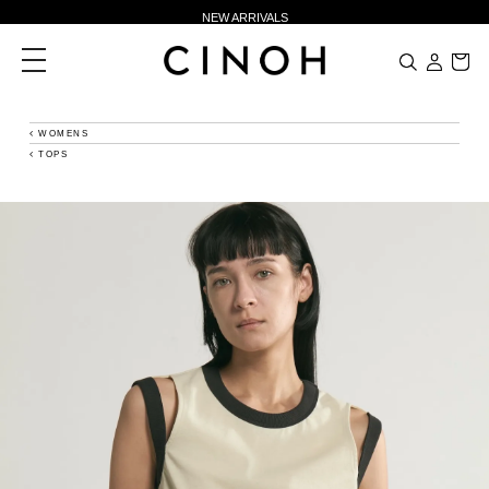
NEW ARRIVALS
新規会員登録500ポイントプレゼント
toggle
navigation
ニュースレター登録で¥1,000クーポン進呈
夏季休業に伴う一部業務休業のお知らせ
WOMENS
TOPS
NEW ARRIVALS
新規会員登録500ポイントプレゼント
ニュースレター登録で¥1,000クーポン進呈