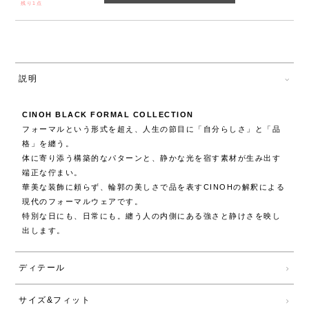
残り1点
説明
CINOH BLACK FORMAL COLLECTION
フォーマルという形式を超え、人生の節目に「自分らしさ」と「品
格」を纏う。
体に寄り添う構築的なパターンと、静かな光を宿す素材が生み出す
端正な佇まい。
華美な装飾に頼らず、輪郭の美しさで品を表すCINOHの解釈による
現代のフォーマルウェアです。
特別な日にも、日常にも。纏う人の内側にある強さと静けさを映し
出します。
ディテール
サイズ&フィット