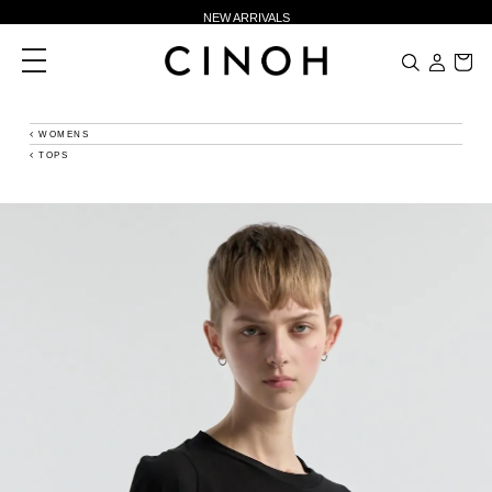
NEW ARRIVALS
新規会員登録500ポイントプレゼント
toggle
navigation
ニュースレター登録で¥1,000クーポン進呈
夏季休業に伴う一部業務休業のお知らせ
WOMENS
TOPS
NEW ARRIVALS
新規会員登録500ポイントプレゼント
ニュースレター登録で¥1,000クーポン進呈