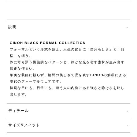
説明
CINOH BLACK FORMAL COLLECTION
フォーマルという形式を超え、人生の節目に「自分らしさ」と「品
格」を纏う。
体に寄り添う構築的なパターンと、静かな光を宿す素材が生み出す
端正な佇まい。
華美な装飾に頼らず、輪郭の美しさで品を表すCINOHの解釈による
現代のフォーマルウェアです。
特別な日にも、日常にも。纏う人の内側にある強さと静けさを映し
出します。
ディテール
サイズ&フィット