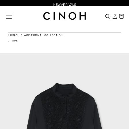
NEW ARRIVALS
新規会員登録500ポイントプレゼント
toggle
navigation
ニュースレター登録で¥1,000クーポン進呈
夏季休業に伴う一部業務休業のお知らせ
CINOH BLACK FORMAL COLLECTION
TOPS
NEW ARRIVALS
新規会員登録500ポイントプレゼント
ニュースレター登録で¥1,000クーポン進呈