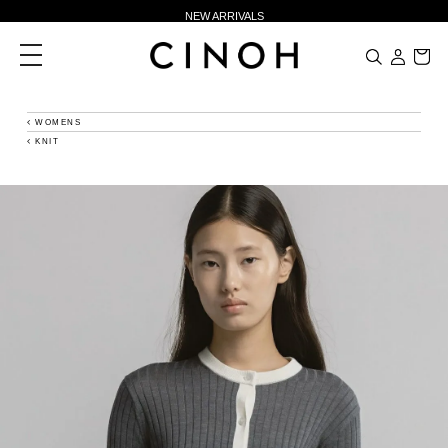
NEW ARRIVALS
新規会員登録500ポイントプレゼント
toggle
navigation
ニュースレター登録で¥1,000クーポン進呈
夏季休業に伴う一部業務休業のお知らせ
WOMENS
KNIT
NEW ARRIVALS
新規会員登録500ポイントプレゼント
ニュースレター登録で¥1,000クーポン進呈